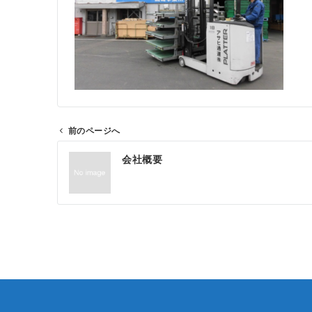
前のページへ
投
会社概要
稿
ナ
ビ
ゲ
ー
シ
ョ
ン