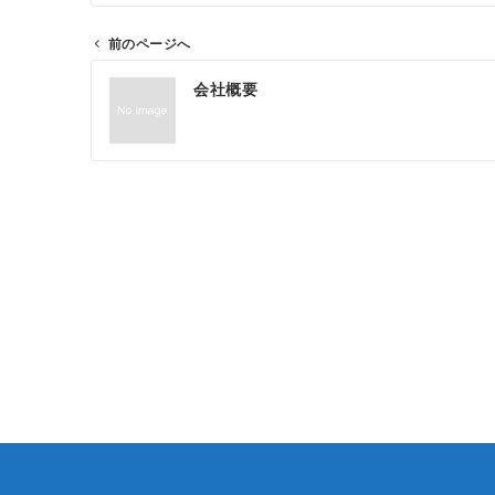
前のページへ
投
会社概要
稿
ナ
ビ
ゲ
ー
シ
ョ
ン