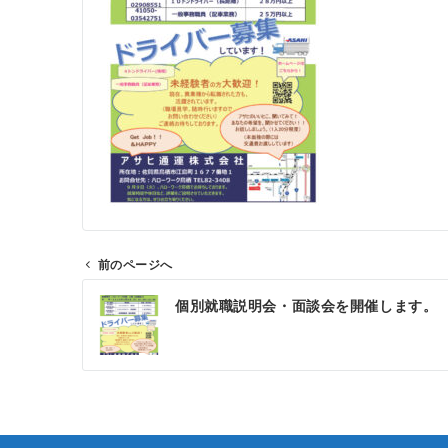
前のページへ
投
個別就職説明会・面談会を開催します。
稿
ナ
ビ
ゲ
ー
シ