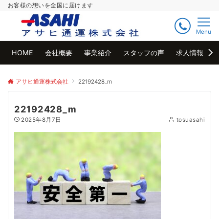
お客様の想いを全国に届けます
Menu
HOME
会社概要
事業紹介
スタッフの声
求人情報
アサヒ通運株式会社
22192428_m
22192428_m
2025年8月7日
tosuasahi