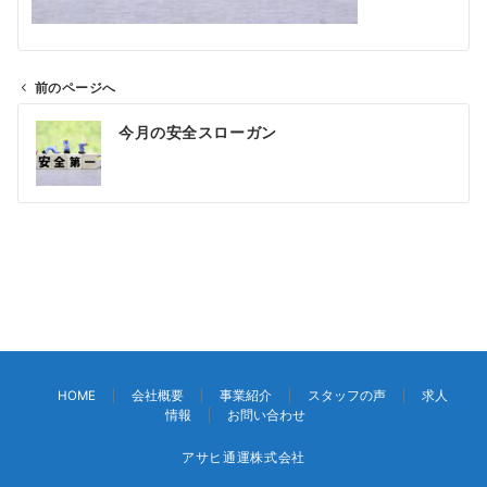
前のページへ
投
今月の安全スローガン
稿
ナ
ビ
ゲ
ー
シ
ョ
ン
HOME
会社概要
事業紹介
スタッフの声
求人
情報
お問い合わせ
アサヒ通運株式会社