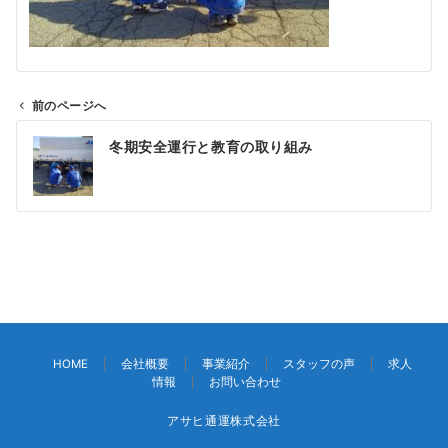
前のページへ
投
冬期安全運行と教育の取り組み
稿
ナ
ビ
ゲ
ー
シ
ョ
ン
HOME
会社概要
事業紹介
スタッフの声
求人
情報
お問い合わせ
アサヒ通運株式会社