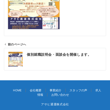
前のページへ
投
個別就職説明会・面談会を開催します。
稿
ナ
ビ
ゲ
ー
シ
HOME
会社概要
事業紹介
スタッフの声
求人
ョ
情報
お問い合わせ
ン
アサヒ通運株式会社