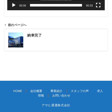
00:00
00:33
前のページへ
投
納車完了
稿
ナ
ビ
ゲ
ー
シ
ョ
ン
HOME
会社概要
事業紹介
スタッフの声
求人
情報
お問い合わせ
アサヒ通運株式会社