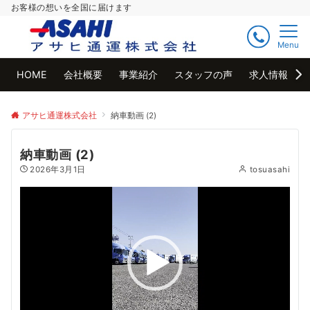
お客様の想いを全国に届けます
Menu
HOME
会社概要
事業紹介
スタッフの声
求人情報
アサヒ通運株式会社
納車動画 (2)
納車動画 (2)
2026年3月1日
tosuasahi
動
画
プ
レ
ー
ヤ
ー