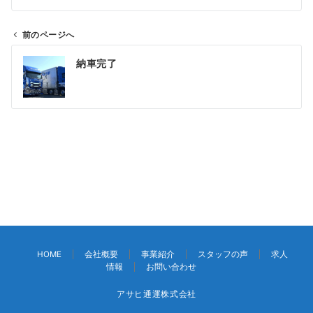
前のページへ
投
納車完了
稿
ナ
ビ
ゲ
ー
シ
ョ
ン
HOME
会社概要
事業紹介
スタッフの声
求人
情報
お問い合わせ
アサヒ通運株式会社