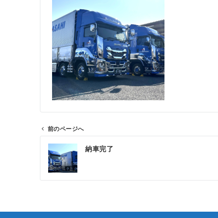
前のページへ
投
納車完了
稿
ナ
ビ
ゲ
ー
シ