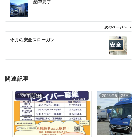
納車完了
稿
ナ
ビ
ゲ
次のページへ
ー
今月の安全スローガン
シ
ョ
ン
関連記事
2026年1月1日
2026年5月26日