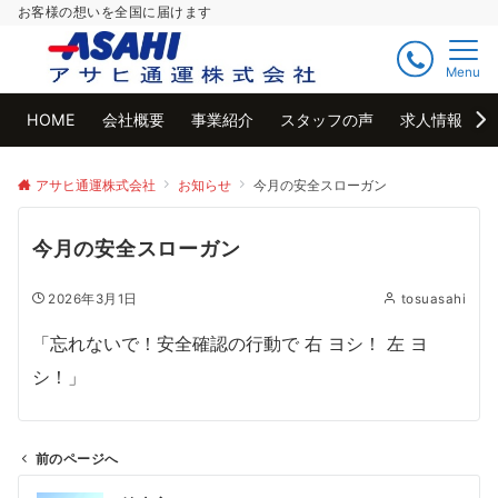
お客様の想いを全国に届けます
Menu
HOME
会社概要
事業紹介
スタッフの声
求人情報
アサヒ通運株式会社
お知らせ
今月の安全スローガン
今月の安全スローガン
2026年3月1日
tosuasahi
「忘れないで！安全確認の行動で 右 ヨシ！ 左 ヨ
シ！」
前のページへ
投