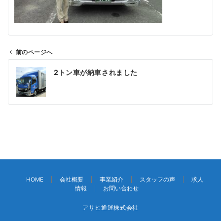
前のページへ
投
2トン車が納車されました
稿
ナ
ビ
ゲ
ー
シ
ョ
ン
HOME
会社概要
事業紹介
スタッフの声
求人
情報
お問い合わせ
アサヒ通運株式会社