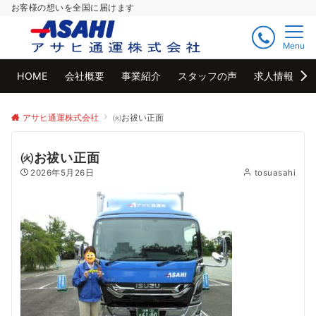
お客様の想いを全国に届けます
Menu
HOME
会社概要
事業紹介
スタッフの声
求人情報
アサヒ通運株式会社
㈫お祓い正面
㈫お祓い正面
2026年5月26日
tosuasahi